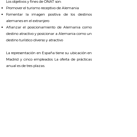
Los objetivos y fines de ONAT son:
Promover el turismo receptivo de Alemania
Fomentar la imagen positiva de los destinos
alemanes en el extranjero
Afianzar el posicionamiento de Alemania como
destino atractivo y posicionar a Alemania como un
destino turístico diverso y atractivo
La representación en España tiene su ubicación en
Madrid y cinco empleados. La oferta de prácticas
anual es de tres plazas.
Director/a
Ulrike Bohnet
Marketing
Mercedes Orejas
Prensa / Some
Frank Bausback