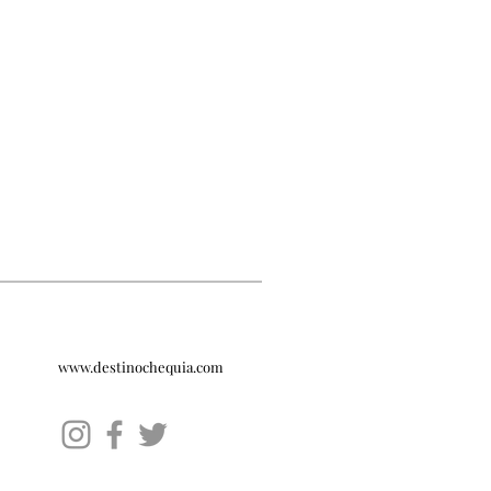
Dirección
Avda. Pío XII 22-24.
28016 Madrid
Telf:
91 359 25 27
Email
madrid@czechtourism.com
Restricciones Sanitarias
Requisitos acceso
Website
www.visitczechrepublic.com
www.destinochequia.com