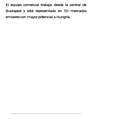
El equipo comercial trabaja desde la central de
Budapest y está representado en 30 mercados
emisores con mayor potencial a Hungría.
Director/a
Zsuzsa Szégner
Dirección
Residence 1. edificio
Calle Kacsa 15-23
1027 Budapest
+3630 445 99 67
Restricciones Sanitarias
Enlace Oficial
Website
visithungary.com